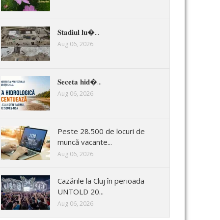
𝐒𝐭𝐚𝐝𝐢𝐮𝐥 𝐥𝐮�...
Aug 06, 2026
𝐒𝐞𝐜𝐞𝐭𝐚 𝐡𝐢𝐝�...
Aug 06, 2026
Peste 28.500 de locuri de
muncă vacante...
Aug 06, 2026
Cazările la Cluj în perioada
UNTOLD 20...
Aug 06, 2026