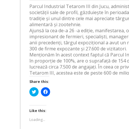
Parcul Industrial Tetarom III din Jucu, adminis
societății sale de profil, găzduiește în perioad
tradiție și unul dintre cele mai apreciate târgu
alimentară și zootehnie.
Ajunsă la cea de-a 26 -a ediție, manifestarea,
impresionant de fermieri, specialiști, manageri ș
anii precedenți, târgul expozițional a avut un 
300 de firme expozante și 27.600 de vizitatori.
Menționăm în acest context faptul că Parcul In
în proporție de 100%, are o suprafață de 154 de
lucrează circa 7.500 de angajați. În ceea ce priv
Tetarom III, acestea este de peste 600 de mil
Share this:
Click
Click
to
to
share
share
on
on
Twitter
Facebook
(Opens
(Opens
Like this:
in
in
new
new
Loading...
window)
window)