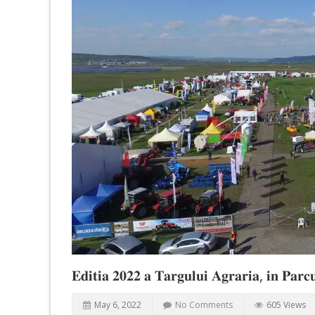
𝐄𝐝𝐢𝐭𝐢𝐚 𝟐𝟎𝟐𝟐 𝐚 𝐓𝐚𝐫𝐠𝐮𝐥𝐮𝐢 𝐀𝐠𝐫𝐚𝐫𝐢𝐚, 𝐢𝐧 𝐏𝐚𝐫𝐜
May 6, 2022
No Comments
605 Views