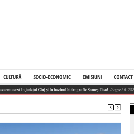
CULTURĂ
SOCIO-ECONOMIC
EMISIUNI
CONTACT
𝐞𝐚𝐳𝐚̆ 𝐢̂𝐧 𝐣𝐮𝐝𝐞𝐭̦𝐮𝐥 𝐂𝐥𝐮𝐣 𝐬̦𝐢 𝐢̂𝐧 𝐛𝐚𝐳𝐢𝐧𝐮𝐥 𝐡𝐢𝐝𝐫𝐨𝐠𝐫𝐚𝐟𝐢𝐜 𝐒𝐨𝐦𝐞𝐬̦-𝐓𝐢𝐬𝐚!
(August 6, 2026 11: