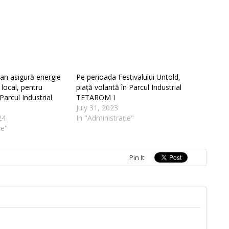
ean asigură energie
Pe perioada Festivalului Untold,
local, pentru
piață volantă în Parcul Industrial
Parcul Industrial
TETAROM I
July 31, 2023
24
In "Administrație"
ie"
Pin It