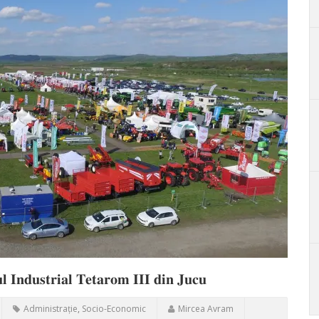
𝐥 𝐈𝐧𝐝𝐮𝐬𝐭𝐫𝐢𝐚𝐥 𝐓𝐞𝐭𝐚𝐫𝐨𝐦 𝐈𝐈𝐈 𝐝𝐢𝐧 𝐉𝐮𝐜𝐮
Administrație
,
Socio-Economic
Mircea Avram