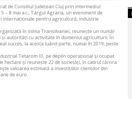
trat de Consiliul Județean Cluj prin intermediul
a 5 – 8 mai a.c., Târgul Agraria, un eveniment de
ri internaționale pentru agricultură, industrie
 organizată în inima Transilvaniei, reunește un număr
i autorități cu activitate în domeniul agriculturii. În
real succes, la acesta luând parte, numai în 2019, peste
dustrial Tetarom III, pe deplin operațional și ocupat
 hectare și reunește 22 de societăți, în cadrul cărora
ește valoarea estimată a investițiilor clienților din
ioane de euro