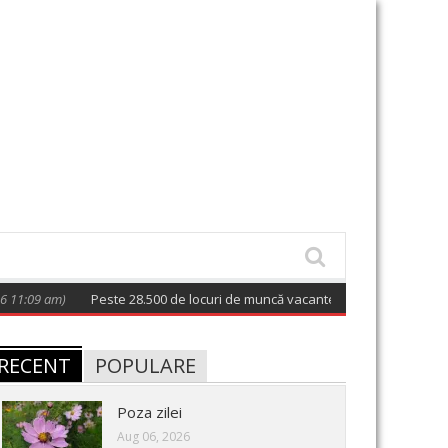
09 am)
Peste 28.500 de locuri de muncă vacante la nivel național; 128 po
RECENT
POPULARE
Poza zilei
Aug 06, 2026