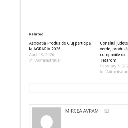
Related
Asociația Produs de Cluj participă
Consiliul Județ
la AGRARIA 2026
verde, produsă 
April 23, 2026
companiile din 
In "Administrație"
Tetarom I
February 5, 20
In "Administraț
MIRCEA AVRAM