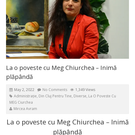
La o poveste cu Meg Chiurchea – Inimă
plăpândă
May 2, 2022
No Comments
1,349 Views
Administrație
,
Din Cluj Pentru Tine
,
Diverse
,
La O Poveste Cu
MEG Ciurchea
Mircea Avram
La o poveste cu Meg Chiurchea – Inimă
plăpândă