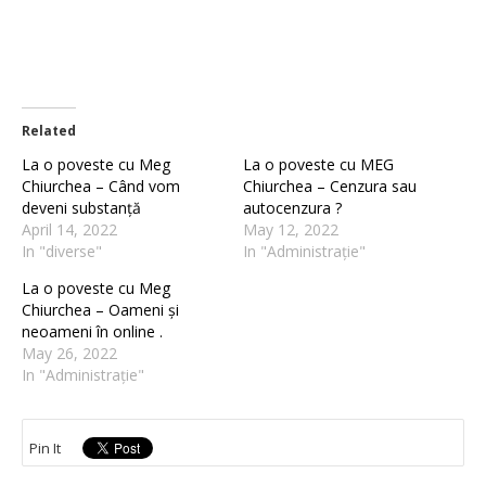
Related
La o poveste cu Meg
La o poveste cu MEG
Chiurchea – Când vom
Chiurchea – Cenzura sau
deveni substanță
autocenzura ?
April 14, 2022
May 12, 2022
In "diverse"
In "Administrație"
La o poveste cu Meg
Chiurchea – Oameni și
neoameni în online .
May 26, 2022
In "Administrație"
Pin It