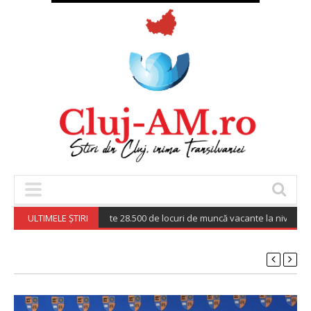
ULTIMELE ȘTIRI
Peste 28.500 de locuri de muncă vacante la nivel națion