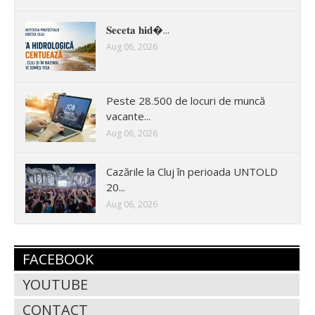
𝐒𝐞𝐜𝐞𝐭𝐚 𝐡𝐢𝐝�...
Aug 06, 2026
Peste 28.500 de locuri de muncă
vacante...
Aug 06, 2026
Cazările la Cluj în perioada UNTOLD
20...
Aug 06, 2026
FACEBOOK
YOUTUBE
CONTACT