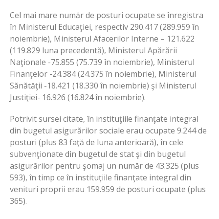
Cel mai mare număr de posturi ocupate se înregistra
în Ministerul Educaţiei, respectiv 290.417 (289.959 în
noiembrie), Ministerul Afacerilor Interne – 121.622
(119.829 luna precedentă), Ministerul Apărării
Naţionale -75.855 (75.739 în noiembrie), Ministerul
Finanţelor -24.384 (24.375 în noiembrie), Ministerul
Sănătăţii -18.421 (18.330 în noiembrie) şi Ministerul
Justiţiei- 16.926 (16.824 în noiembrie).
Potrivit sursei citate, în instituţiile finanţate integral
din bugetul asigurărilor sociale erau ocupate 9.244 de
posturi (plus 83 faţă de luna anterioară), în cele
subvenţionate din bugetul de stat şi din bugetul
asigurărilor pentru şomaj un număr de 43.325 (plus
593), în timp ce în instituţiile finanţate integral din
venituri proprii erau 159.959 de posturi ocupate (plus
365).