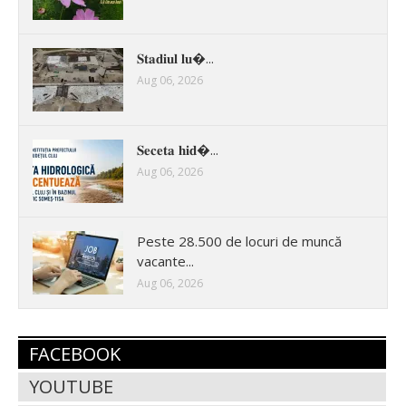
𝐒𝐭𝐚𝐝𝐢𝐮𝐥 𝐥𝐮�...
Aug 06, 2026
𝐒𝐞𝐜𝐞𝐭𝐚 𝐡𝐢𝐝�...
Aug 06, 2026
Peste 28.500 de locuri de muncă
vacante...
Aug 06, 2026
FACEBOOK
YOUTUBE