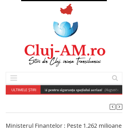
̆ 𝐚 𝐝𝐫𝐨𝐧𝐞𝐥𝐨𝐫 𝐞𝐬𝐭𝐞 𝐞𝐬𝐞𝐧𝐭̦𝐢𝐚𝐥𝐚̆ 𝐩𝐞𝐧𝐭𝐫𝐮 𝐬𝐢𝐠𝐮𝐫𝐚𝐧𝐭̦𝐚 𝐬𝐩𝐚𝐭̦𝐢𝐮𝐥𝐮𝐢 𝐚𝐞𝐫𝐢𝐚𝐧!
ULTIMELE ȘTIRI
(August 6, 2026 8
Ministerul Finantelor : Peste 1,262 milioane