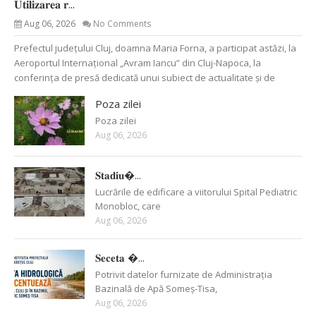
𝐔𝐭𝐢𝐥𝐢𝐳𝐚𝐫𝐞𝐚 𝐫...
Aug 06, 2026
No Comments
Prefectul județului Cluj, doamna Maria Forna, a participat astăzi, la
Aeroportul Internațional „Avram Iancu” din Cluj-Napoca, la
conferința de presă dedicată unui subiect de actualitate și de
Poza zilei
Poza zilei
Aug 06, 2026
𝐒𝐭𝐚𝐝𝐢𝐮�...
Lucrările de edificare a viitorului Spital Pediatric
Monobloc, care
Aug 06, 2026
𝐒𝐞𝐜𝐞𝐭𝐚 �...
Potrivit datelor furnizate de Administrația
Bazinală de Apă Someș-Tisa,
Aug 06, 2026