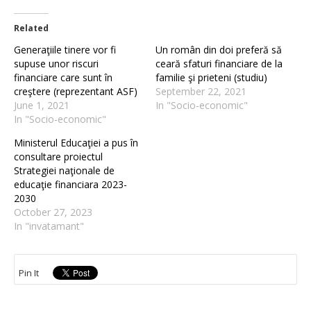
Related
Generaţiile tinere vor fi
Un român din doi preferă să
supuse unor riscuri
ceară sfaturi financiare de la
financiare care sunt în
familie şi prieteni (studiu)
creştere (reprezentant ASF)
September 22, 2021
June 1, 2021
In "Socio-economic"
In "Socio-economic"
Ministerul Educaţiei a pus în
consultare proiectul
Strategiei naţionale de
educaţie financiara 2023-
2030
October 27, 2023
In "invatamant"
Pin It