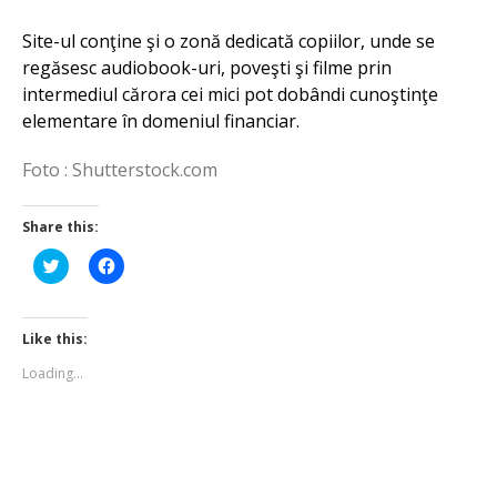
Site-ul conţine şi o zonă dedicată copiilor, unde se
regăsesc audiobook-uri, poveşti şi filme prin
intermediul cărora cei mici pot dobândi cunoştinţe
elementare în domeniul financiar.
Foto : Shutterstock.com
Share this:
Click
Click
to
to
share
share
on
on
Twitter
Facebook
(Opens
(Opens
Like this:
in
in
new
new
Loading...
window)
window)