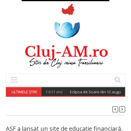
MOAREA”
ULTIMELE ȘTIRI
(August 10, 2026 8:51 am)
Eclipsa de Soare din 12 august 2026.
ASF a lansat un site de educaţie financiară,