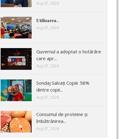
Aug 07, 2026
𝐔𝐭𝐢𝐥𝐢𝐳𝐚𝐫𝐞𝐚...
Aug 07, 2026
Guvernul a adoptat o hotărâre
care apr...
Aug 07, 2026
Sondaj Salvați Copiii: 58%
dintre copii...
Aug 07, 2026
Consumul de proteine și
îmbătrânirea...
Aug 07, 2026