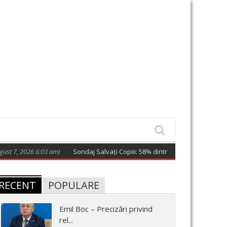
am)
Sondaj Salvați Copiii: 58% dintre copiii cu părinți la muncă în străin
RECENT
POPULARE
Emil Boc – Precizări privind
rel...