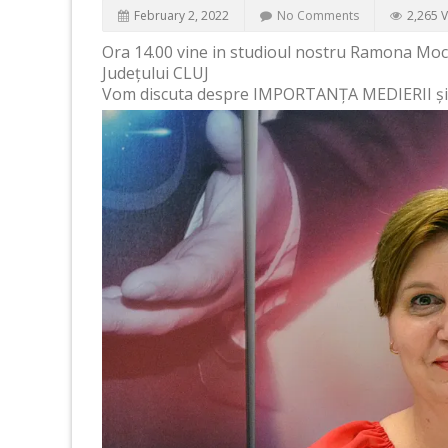
February 2, 2022
No Comments
2,265 
Ora 14.00 vine in studioul nostru Ramona Moci
Județului CLUJ
Vom discuta despre IMPORTANȚA MEDIERII și b