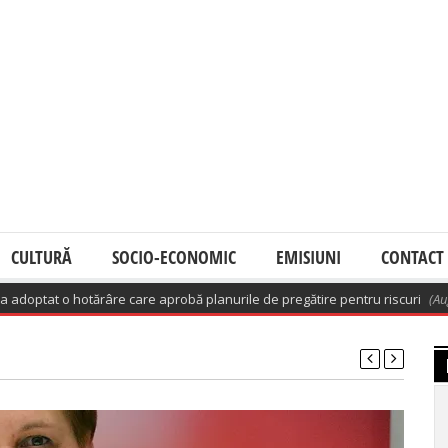
CULTURĂ
SOCIO-ECONOMIC
EMISIUNI
CONTACT
re care aprobă planurile de pregătire pentru riscuri
(August 7, 2026 6:03 