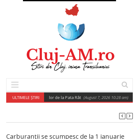
i privind relocarea rromilor de la Pata Rât
ULTIMELE ȘTIRI
(August 7, 2026 10:28 am)
𝐔𝐭𝐢𝐥
Carburanţii se scumpesc de la 1 ianuarie