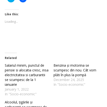
to
to
share
share
on
on
Twitter
Facebook
(Opens
(Opens
Like this:
in
in
new
new
Loading...
window)
window)
Related
Salariul minim, punctul de
Benzina și motorina se
pensie si alocatia cresc, insa
scumpesc din nou. Cât vom
electricitatea si carburantii
plăti în plus la pompă
se scumpesc de la 1
December 24, 2025
ianuarie
In "Socio-economic"
January 1, 2022
In "Socio-economic"
Alcoolul, țigările și
carburanții se scumpesc de