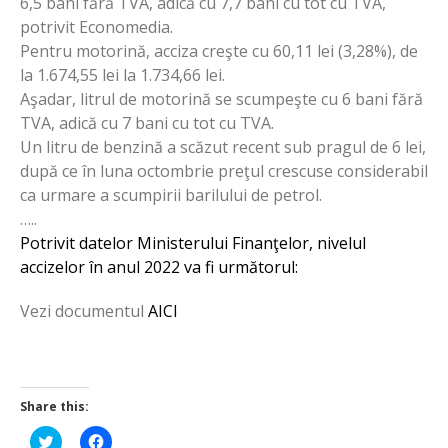
6,5 bani fără TVA, adică cu 7,7 bani cu tot cu TVA,
potrivit Economedia.
Pentru motorină, acciza creşte cu 60,11 lei (3,28%), de
la 1.674,55 lei la 1.734,66 lei.
Aşadar, litrul de motorină se scumpeşte cu 6 bani fără
TVA, adică cu 7 bani cu tot cu TVA.
Un litru de benzină a scăzut recent sub pragul de 6 lei,
după ce în luna octombrie preţul crescuse considerabil
ca urmare a scumpirii barilului de petrol.
…..
Potrivit datelor Ministerului Finanţelor, nivelul
accizelor în anul 2022 va fi următorul:
Vezi documentul
AICI
Share this:
Click
Click