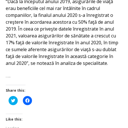
“Dacă la începutul anului 2019, asigurările de viaţă
erau beneficiile cel mai rar întâlnite în cadrul
companiilor, la finalul anului 2020 s-a înregistrat o
creştere în acordarea acestora cu 50% faţă de anul
2019. În ceea ce priveşte datele înregistrate în anul
2021, valoarea asigurărilor de sănătate a crescut cu
17% faţă de valorile înregistrate în anul 2020, în timp
ce sumele aferente asigurărilor de viaţă s-au dublat
faţă de valorile înregistrate în această categorie în
anul 2020”, se notează în analiza de specialitate.
…..
Share this:
Click
Click
to
to
share
share
on
on
Twitter
Facebook
(Opens
(Opens
Like this:
in
in
new
new