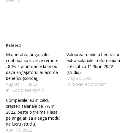
Loading...
window)
window)
Related
Majoritatea angajatilor
Valoarea medie a benficiilor
continua sa lucreze remote
extra-salariale in Romania a
: 84% s-ar intoarce la birou
crescut cu 11 %, in 2022
daca angajatorul ar acorda
(studiu)
beneficii (sondaj)
May 28, 2023
August 11, 2022
In "Socio-economic"
In "Socio-economic"
Companiile iau in calcul
cresteri salariale de 7% in
2022; peste o treime ii lasa
pe angajati sa aleaga modul
de lucru (studiu)
April 10, 2022