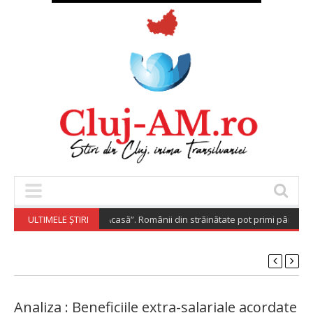
„Diaspora Investește Acasă”. Românii din străinătate pot primi până la 20
ULTIMELE ȘTIRI
Analiza : Beneficiile extra-salariale acordate