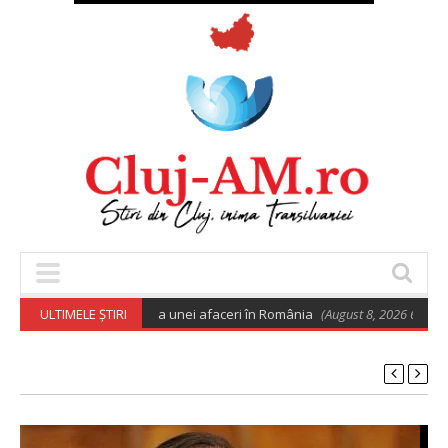
 euro pentru deschiderea unei afaceri în România
ULTIMELE ȘTIRI
(August 8, 2026 6:02 am)