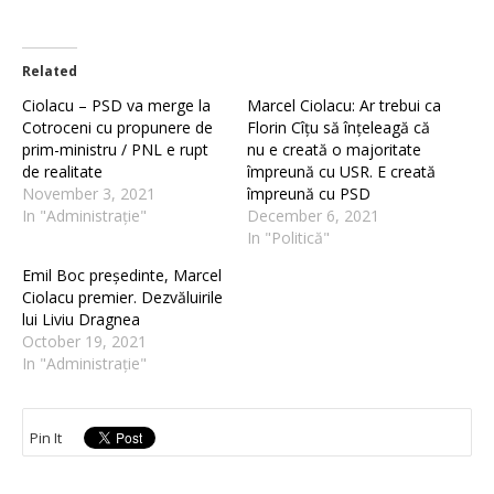
Related
Ciolacu – PSD va merge la
Marcel Ciolacu: Ar trebui ca
Cotroceni cu propunere de
Florin Cîțu să înțeleagă că
prim-ministru / PNL e rupt
nu e creată o majoritate
de realitate
împreună cu USR. E creată
November 3, 2021
împreună cu PSD
In "Administrație"
December 6, 2021
In "Politică"
Emil Boc președinte, Marcel
Ciolacu premier. Dezvăluirile
lui Liviu Dragnea
October 19, 2021
In "Administrație"
Pin It