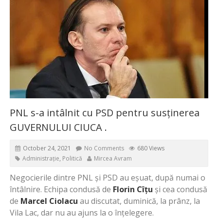
PNL s-a intâlnit cu PSD pentru susținerea
GUVERNULUI CIUCA .
October 24, 2021
No Comments
680 Views
Administrație
,
Politică
Mircea Avram
Negocierile dintre PNL și PSD au eșuat, după numai o
întâlnire. Echipa condusă de
Florin Cîțu
și cea condusă
de
Marcel Ciolacu
au discutat, duminică, la prânz, la
Vila Lac, dar nu au ajuns la o înțelegere.