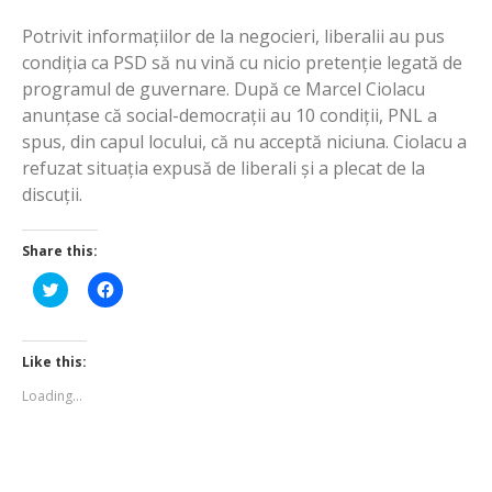
Potrivit informațiilor de la negocieri, liberalii au pus
condiția ca PSD să nu vină cu nicio pretenție legată de
programul de guvernare. După ce Marcel Ciolacu
anunțase că social-democrații au 10 condiții, PNL a
spus, din capul locului, că nu acceptă niciuna. Ciolacu a
refuzat situația expusă de liberali și a plecat de la
discuții.
Share this:
Click
Click
to
to
share
share
on
on
Twitter
Facebook
(Opens
(Opens
Like this:
in
in
new
new
Loading...
window)
window)