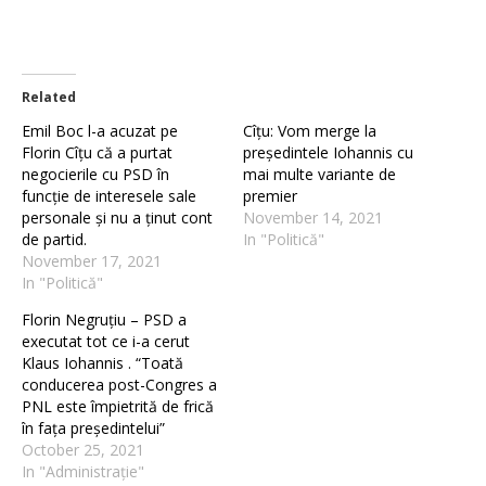
Related
Emil Boc l-a acuzat pe
Cîțu: Vom merge la
Florin Cîțu că a purtat
președintele Iohannis cu
negocierile cu PSD în
mai multe variante de
funcție de interesele sale
premier
personale și nu a ținut cont
November 14, 2021
de partid.
In "Politică"
November 17, 2021
In "Politică"
Florin Negruțiu – PSD a
executat tot ce i-a cerut
Klaus Iohannis . “Toată
conducerea post-Congres a
PNL este împietrită de frică
în fața președintelui”
October 25, 2021
In "Administrație"