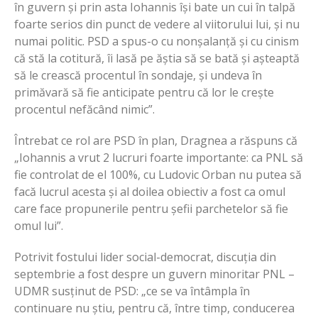
în guvern și prin asta Iohannis își bate un cui în talpă
foarte serios din punct de vedere al viitorului lui, și nu
numai politic. PSD a spus-o cu nonșalanță și cu cinism
că stă la cotitură, îi lasă pe ăștia să se bată și așteaptă
să le crească procentul în sondaje, și undeva în
primăvară să fie anticipate pentru că lor le crește
procentul nefăcând nimic”.
Întrebat ce rol are PSD în plan, Dragnea a răspuns că
„Iohannis a vrut 2 lucruri foarte importante: ca PNL să
fie controlat de el 100%, cu Ludovic Orban nu putea să
facă lucrul acesta și al doilea obiectiv a fost ca omul
care face propunerile pentru șefii parchetelor să fie
omul lui”.
Potrivit fostului lider social-democrat, discuția din
septembrie a fost despre un guvern minoritar PNL –
UDMR susținut de PSD: „ce se va întâmpla în
continuare nu știu, pentru că, între timp, conducerea