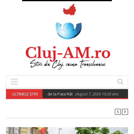
vind relocarea rromilor de la Pata Rât
ULTIMELE ȘTIRI
(August 7, 2026 10:28 am)
𝐔𝐭𝐢𝐥𝐢𝐳𝐚𝐫𝐞