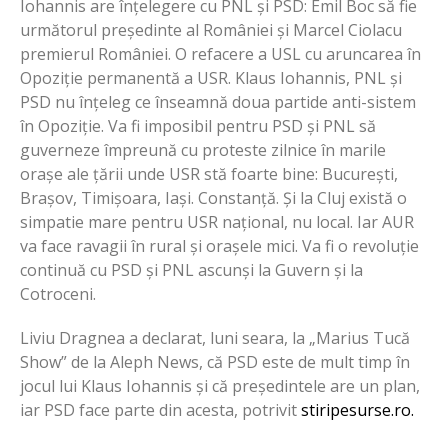
Iohannis are înțelegere cu PNL și PSD: Emil Boc să fie
următorul președinte al României și Marcel Ciolacu
premierul României. O refacere a USL cu aruncarea în
Opoziție permanentă a USR. Klaus Iohannis, PNL și
PSD nu înțeleg ce înseamnă doua partide anti-sistem
în Opoziție. Va fi imposibil pentru PSD și PNL să
guverneze împreună cu proteste zilnice în marile
orașe ale țării unde USR stă foarte bine: București,
Brașov, Timișoara, Iași. Constanță. Și la Cluj există o
simpatie mare pentru USR național, nu local. Iar AUR
va face ravagii în rural și orașele mici. Va fi o revoluție
continuă cu PSD și PNL ascunși la Guvern și la
Cotroceni.
Liviu Dragnea a declarat, luni seara, la „Marius Tucă
Show” de la Aleph News, că PSD este de mult timp în
jocul lui Klaus Iohannis și că președintele are un plan,
iar PSD face parte din acesta, potrivit
stiripesurse.ro.