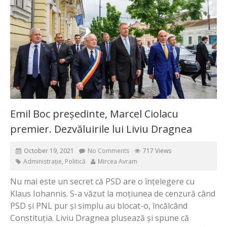
Emil Boc președinte, Marcel Ciolacu
premier. Dezvăluirile lui Liviu Dragnea
October 19, 2021
No Comments
717 Views
Administrație
,
Politică
Mircea Avram
Nu mai este un secret că PSD are o înțelegere cu
Klaus Iohannis. S-a văzut la moțiunea de cenzură când
PSD și PNL pur și simplu au blocat-o, încălcând
Constituția. Liviu Dragnea plusează și spune că