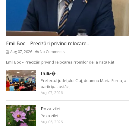
Emil Boc – Precizări privind relocare...
Aug 07, 2026
No Comments
Emil Boc – Precizări privind relocarea rromilor de la Pata Rât
𝐔𝐭𝐢𝐥𝐢𝐳�...
Prefectul județului Cluj, doamna Maria Forna, a
participat astăzi,
Aug 07, 2026
Poza zilei
Poza zilei
Aug 06, 2026