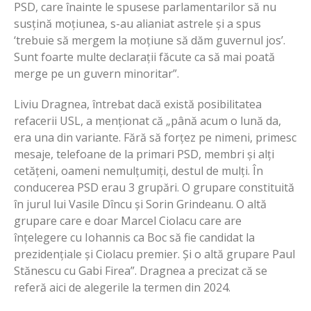
PSD, care înainte le spusese parlamentarilor să nu
susțină moțiunea, s-au alianiat astrele și a spus
‘trebuie să mergem la moțiune să dăm guvernul jos’.
Sunt foarte multe declarații făcute ca să mai poată
merge pe un guvern minoritar”.
Liviu Dragnea, întrebat dacă există posibilitatea
refacerii USL, a menționat că „până acum o lună da,
era una din variante. Fără să forțez pe nimeni, primesc
mesaje, telefoane de la primari PSD, membri și alți
cetățeni, oameni nemulțumiți, destul de mulți. În
conducerea PSD erau 3 grupări. O grupare constituită
în jurul lui Vasile Dîncu și Sorin Grindeanu. O altă
grupare care e doar Marcel Ciolacu care are
înțelegere cu Iohannis ca Boc să fie candidat la
prezidențiale și Ciolacu premier. Și o altă grupare Paul
Stănescu cu Gabi Firea”. Dragnea a precizat că se
referă aici de alegerile la termen din 2024.