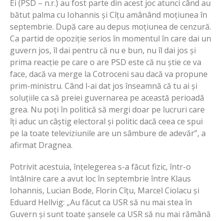
Ei (PSD – n.r.) au fost parte din acest joc atunci când au
bătut palma cu Iohannis și Cîțu amânând moțiunea în
septembrie. După care au depus moțiunea de cenzură.
Ca partid de opoziție serios în momentul în care dai un
guvern jos, îl dai pentru că nu e bun, nu îl dai jos și
prima reacție pe care o are PSD este că nu știe ce va
face, dacă va merge la Cotroceni sau dacă va propune
prim-ministru. Când l-ai dat jos înseamnă că tu ai și
soluțiile ca să preiei guvernarea pe această perioadă
grea. Nu poți în politică să mergi doar pe lucruri care
îți aduc un câștig electoral și politic dacă ceea ce spui
pe la toate televiziunile are un sâmbure de adevăr”, a
afirmat Dragnea.
Potrivit acestuia, înțelegerea s-a făcut fizic, într-o
întâlnire care a avut loc în septembrie între Klaus
Iohannis, Lucian Bode, Florin Cîțu, Marcel Ciolacu și
Eduard Hellvig: „Au făcut ca USR să nu mai stea în
Guvern și sunt toate șansele ca USR să nu mai rămână