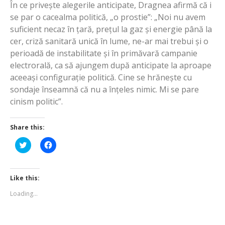
În ce privește alegerile anticipate, Dragnea afirmă că i
se par o cacealma politică, „o prostie”: „Noi nu avem
suficient necaz în țară, prețul la gaz și energie până la
cer, criză sanitară unică în lume, ne-ar mai trebui și o
perioadă de instabilitate și în primăvară campanie
electrorală, ca să ajungem după anticipate la aproape
aceeași configurație politică. Cine se hrănește cu
sondaje înseamnă că nu a înțeles nimic. Mi se pare
cinism politic”.
Share this:
Click
Click
to
to
share
share
on
on
Twitter
Facebook
(Opens
(Opens
Like this:
in
in
new
new
Loading...
window)
window)