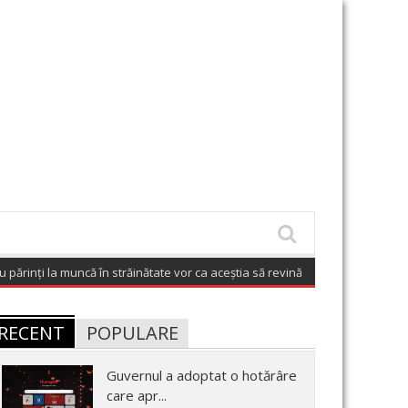
rinți la muncă în străinătate vor ca aceștia să revină în România
(August 7, 
RECENT
POPULARE
Guvernul a adoptat o hotărâre
care apr...