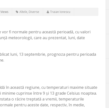
 Views
Altele
,
Diverse
Traian Ionescu
vor fi normale pentru această perioadă, cu valori
nunță meteorologii, care au prezentat, luni, date
blicat luni, 13 septembrie, prognoza pentru perioada
ne.
aldă în această regiune, cu temperaturi maxime situate
, și minime cuprinse între 9 și 13 grade Celsius noaptea.
nstata o răcire treptată a vremii, temperaturile
ormale pentru aceste date, respectiv, în medie,