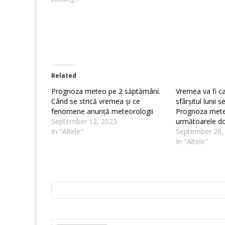
window)
window)
Related
Prognoza meteo pe 2 săptămâni.
Vremea va fi ca
Când se strică vremea și ce
sfârșitul lunii 
fenomene anunță meteorologii
Prognoza mete
September 12, 2023
următoarele d
In "Altele"
September 28,
In "Altele"