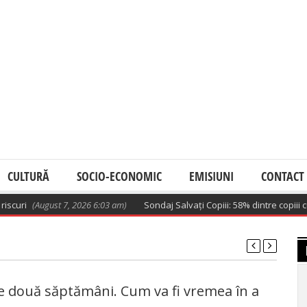
CULTURĂ
SOCIO-ECONOMIC
EMISIUNI
CONTACT
ri
(August 7, 2026 6:03 am)
Sondaj Salvați Copiii: 58% dintre copiii cu pă
 două săptămâni. Cum va fi vremea în a