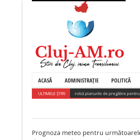
ACASĂ
ADMINISTRAȚIE
POLITICĂ
rnul a adoptat o hotărâre care aprobă planurile de pregătire pentru riscu
ULTIMELE ȘTIRI
Prognoza meteo pentru următoarele