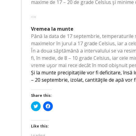
maxime de 17 – 20 de grade Celsius şi minime d
…..
Vremea la munte
Până la data de 17 septembrie, temperaturile s
maximelor în jurul a 17 grade Celsius, iar a ce
În a doua săptămână a intervalului se va resim
fi, în medie, de 8 – 10 grade Celsius, iar cele 
vreme uşor mai rece decât în mod obişnuit pent
Și la munte precipitațiile vor fi deficitare, însă 
– 20 septembrie, izolat, cantităţile de apă vor 
Share this:
Click
Click
to
to
share
share
on
on
Twitter
Facebook
(Opens
(Opens
Like this:
in
in
new
new
Loading...