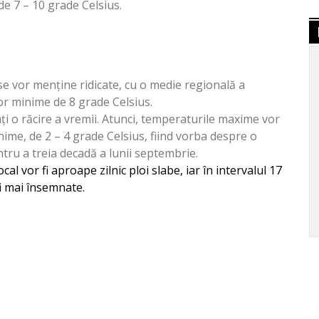
e 7 – 10 grade Celsius.
e vor menține ridicate, cu o medie regională a
lor minime de 8 grade Celsius.
ți o răcire a vremii. Atunci, temperaturile maxime vor
minime, de 2 – 4 grade Celsius, fiind vorba despre o
ru a treia decadă a lunii septembrie.
local vor fi aproape zilnic ploi slabe, iar în intervalul 17
fi mai însemnate.