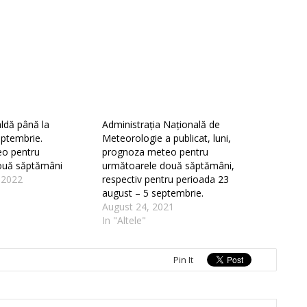
ldă până la
Administrația Națională de
septembrie.
Meteorologie a publicat, luni,
o pentru
prognoza meteo pentru
ouă săptămâni
următoarele două săptămâni,
 2022
respectiv pentru perioada 23
august – 5 septembrie.
August 24, 2021
In "Altele"
Pin It