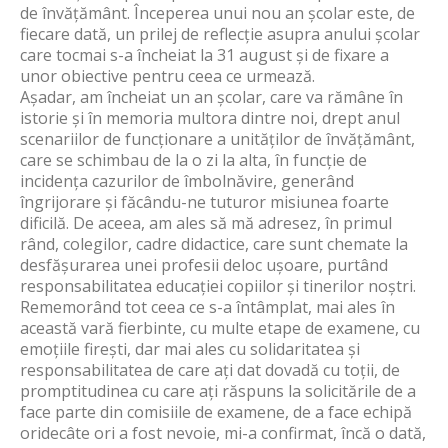
de învățământ. Începerea unui nou an școlar este, de
fiecare dată, un prilej de reflecție asupra anului școlar
care tocmai s-a încheiat la 31 august și de fixare a
unor obiective pentru ceea ce urmează.
Așadar, am încheiat un an școlar, care va rămâne în
istorie și în memoria multora dintre noi, drept anul
scenariilor de funcționare a unităților de învățământ,
care se schimbau de la o zi la alta, în funcție de
incidența cazurilor de îmbolnăvire, generând
îngrijorare și făcându-ne tuturor misiunea foarte
dificilă. De aceea, am ales să mă adresez, în primul
rând, colegilor, cadre didactice, care sunt chemate la
desfășurarea unei profesii deloc ușoare, purtând
responsabilitatea educației copiilor și tinerilor noștri.
Rememorând tot ceea ce s-a întâmplat, mai ales în
această vară fierbinte, cu multe etape de examene, cu
emoțiile firești, dar mai ales cu solidaritatea și
responsabilitatea de care ați dat dovadă cu toții, de
promptitudinea cu care ați răspuns la solicitările de a
face parte din comisiile de examene, de a face echipă
oridecâte ori a fost nevoie, mi-a confirmat, încă o dată,