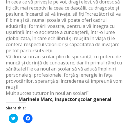
În ceea ce vă privește pe voi, dragi elevi, vă doresc să
fiți cât mai receptivi la ceea ce dascălii, cu dragoste și
pasiune, încearcă să vă învețe, să fiți încrezători că va
fi bine și că, numai școala vă poate oferi cadrul
educării și formării voastre, pentru a vă integra cu
ușurință într-o societate a cunoașterii, într-o lume
globalizată, în care echilibrul și reușita în viață ți le
conferă respectul valorilor și capacitatea de învățare
pe tot parcursul vieții.
Vă doresc un an școlar plin de speranță, cu putere de
muncă și dorință de cunoaștere, dar în primul rând cu
sănătate! Fie ca noul an școlar să vă aducă împliniri
personale şi profesionale, forţă şi energie în faţa
provocărilor, speranţă și încrederea că împreună vom
reuși!
Mult succes tuturor în noul an școlar!”
Marinela Marc, inspector școlar general
Share this:
Click
Click
to
to
share
share
on
on