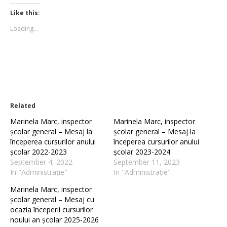
Twitter
Facebook
(Opens
(Opens
Like this:
in
in
new
new
Loading...
window)
window)
Related
Marinela Marc, inspector
Marinela Marc, inspector
școlar general – Mesaj la
școlar general – Mesaj la
începerea cursurilor anului
începerea cursurilor anului
școlar 2022-2023
școlar 2023-2024
September 4, 2022
September 11, 2023
In "Administrație"
In "Administrație"
Marinela Marc, inspector
școlar general – Mesaj cu
ocazia începerii cursurilor
noului an școlar 2025-2026