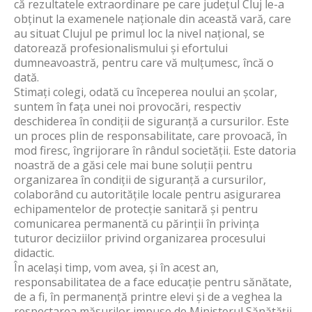
că rezultatele extraordinare pe care județul Cluj le-a
obținut la examenele naționale din această vară, care
au situat Clujul pe primul loc la nivel național, se
datorează profesionalismului și efortului
dumneavoastră, pentru care vă mulțumesc, încă o
dată.
Stimați colegi, odată cu începerea noului an școlar,
suntem în fața unei noi provocări, respectiv
deschiderea în condiții de siguranță a cursurilor. Este
un proces plin de responsabilitate, care provoacă, în
mod firesc, îngrijorare în rândul societății. Este datoria
noastră de a găsi cele mai bune soluții pentru
organizarea în condiții de siguranță a cursurilor,
colaborând cu autoritățile locale pentru asigurarea
echipamentelor de protecție sanitară și pentru
comunicarea permanentă cu părinții în privința
tuturor deciziilor privind organizarea procesului
didactic.
În același timp, vom avea, și în acest an,
responsabilitatea de a face educație pentru sănătate,
de a fi, în permanență printre elevi și de a veghea la
respectarea măsurilor impuse de Ministerul Sănătății,