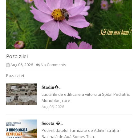
Poza zilei
Aug 06, 2026
No Comments
Poza zilei
𝐒𝐭𝐚𝐝𝐢𝐮�...
Lucrările de edificare a viitorului Spital Pediatric
Monobloc, care
Aug 06, 2026
𝐒𝐞𝐜𝐞𝐭𝐚 �...
Potrivit datelor furnizate de Administrația
Bazinală de Apă Someș-Tisa,