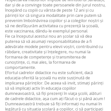
dar și de a convinge toate persoanele din jurul nostru,
începând cu copiii cu vârsta de peste 12 ani și cu
părinții lor că singura modalitate prin care putem să
prevenim îmbolnăvirea copiilor și a colegilor noștri și
să ne desfășurăm activitatea cu prezență la școală,
este vaccinarea, dându-le exemplul personal.
Fie ca începutul acestui nou an școlar să vă dea
puterea să vă asumați responsabilitatea de a fi
adevărate modele pentru elevii voștri, contribuind cu
răbdare, creativitate și înțelegere, nu numai la
formarea de competențe și transmiterea de
cunoștințe, ci, mai ales, la formarea de
comportamente.
Efortul cadrelor didactice nu este suficient, dacă
educația oferită la școală nu este susținută de
implicarea părinților. De aceea vă invit, stimați părinți
să vă implicați activ în educaţia copiilor
dumneavoastră, să fiți prezenţi în viaţa şcolii, alături
de cadrele didactice, așa cum ați făcut-o și până acum !
Dumneavoastră trebuie să fiți informați nu numai în
legătură cu situația școlară a copiilor, ci să participați