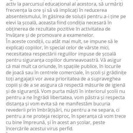
activ la parcursul educațional al acestora, să urmăriți
frecvența la ore și să vă implicați în reducerea
absenteismului, în găsirea de soluții pentru a-i ține pe
elevi la școală, aceasta fiind condiția necesară în
obținerea de rezultate pozitive în activitatea de
învățare și de promovare a examenelor.
În aceste condiții, cu atât mai mult, se impune să le
explicați copiilor, în special celor de vârste mici,
necesitatea respectării regulilor impuse de școală
pentru siguranța copiilor dumneavoastră. Vă asigur
că mai mult ca oriunde, în spațiile publice, în locurile
de joacă sau în centrele comerciale, în școli și grădinițe
toți angajații vor avea prioritatea de a supraveghea
copiii și de a se asigura că respectă măsurile de igienă
și de siguranță. Vom purta măști în interiorul școlii nu
pentru a ne îngrădi libertatea, vom păstra și respecta
distanța și vom evita să ne manifestăm bucuria
revederii prin îmbrățișări, nu pentru a ne separa, ci
pentru a ne proteja reciproc, în speranța că vom trece
cu bine împreună, și în acest an școlar, peste
încercările acestui virus perfid.