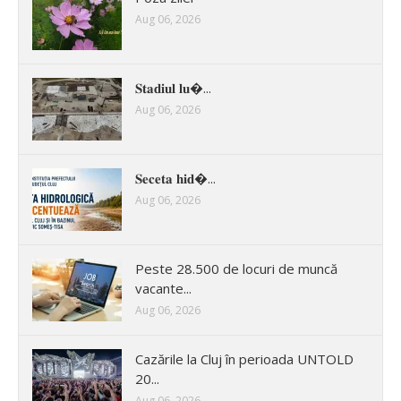
Aug 06, 2026
𝐒𝐭𝐚𝐝𝐢𝐮𝐥 𝐥𝐮�...
Aug 06, 2026
𝐒𝐞𝐜𝐞𝐭𝐚 𝐡𝐢𝐝�...
Aug 06, 2026
Peste 28.500 de locuri de muncă
vacante...
Aug 06, 2026
Cazările la Cluj în perioada UNTOLD
20...
Aug 06, 2026