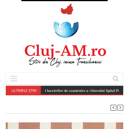
ULTIMELE ȘTIRI
𝐒𝐭𝐚𝐝𝐢𝐮𝐥 𝐥𝐮𝐜𝐫𝐚̆𝐫𝐢𝐥𝐨𝐫 𝐝𝐞 𝐜𝐨𝐧𝐬𝐭𝐫𝐮𝐢𝐫𝐞 𝐚 𝐯𝐢𝐢𝐭𝐨𝐫𝐮𝐥𝐮𝐢 𝐒𝐩𝐢𝐭𝐚𝐥 𝐏𝐞𝐝𝐢𝐚𝐭𝐫𝐢𝐜 𝐌