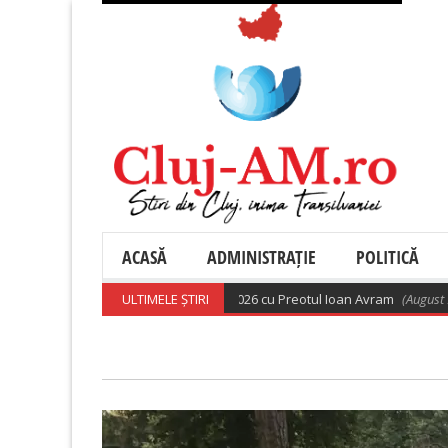
ACASĂ
ADMINISTRAȚIE
POLITICĂ
asă ortodoxă din 9 august 2026 cu Preotul Ioan Avram
ULTIMELE ȘTIRI
(August 9, 2026 6:28 