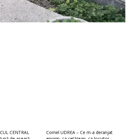
ARCUL CENTRAL
Cornel UDREA – Ce m-a deranjat
rtună de aseară
enorm, ca cetățean, ca locuitor