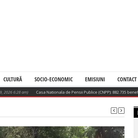
CULTURĂ
SOCIO-ECONOMIC
EMISIUNI
CONTACT
am)
Casa Nationala de Pensii Publice (CNPP): 882.735 beneficiari de inde