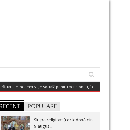
ari de indemnizație socială pentru pensionari, în iunie 2026
(August 9, 202
RECENT
POPULARE
Slujba religioasă ortodoxă din
9 augus...