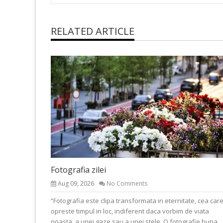
RELATED ARTICLE
Fotografia zilei
Aug 09, 2026
No Comments
“Fotografia este clipa transformata in eternitate, cea car
opreste timpul in loc, indiferent daca vorbim de viata
noasta, a unei gaze sau a unei stele. O fotografie buna