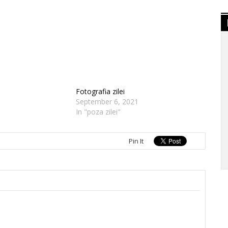
Fotografia zilei
September 6, 2021
In "poza zilei"
Pin It