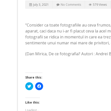
July 3, 2021
No Comments
579 Views
“Consider ca toate fotografiile au ceva frumos
aparat, caci daca nu i-ar fi placut ceva la acel 
fotografii se ridica in momentul in care ea trez
sentimente unui numar mai mare de privitori, 
(Dan Mirica, De ce fotografia? Autori : Andrei B
Share this:
Click
Click
to
to
share
share
on
on
Twitter
Facebook
(Opens
(Opens
Like this:
in
in
new
new
Loading...