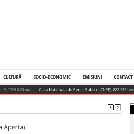
CULTURĂ
SOCIO-ECONOMIC
EMISIUNI
CONTACT
 2026 6:28 am)
Casa Nationala de Pensii Publice (CNPP): 882.735 benefici
a Aperta)