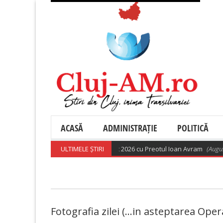
ACASĂ
ADMINISTRAȚIE
POLITICĂ
jba religioasă ortodoxă din 9 august 2026 cu Preotul Ioan Avram
ULTIMELE ȘTIRI
(August 9,
Fotografia zilei (…in asteptarea Oper