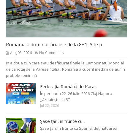
România a dominat finalele de la 8+1. Alte p...
Aug 03, 2026
No Comments
În a doua zi în care s-au desfășurat finale la Campionatul Mondial
de canotaj de la Varese (Italia), România a cucerit medalii de aur în
probele feminină
Federația Română de Kara...
În perioada 22–26 iulie 2026 Cluj-Napoca
găzduiește, la BT
Jul 22, 2026
Şase ţări, în frunte cu...
Şase ţări, în frunte cu Spania, deţinătoarea