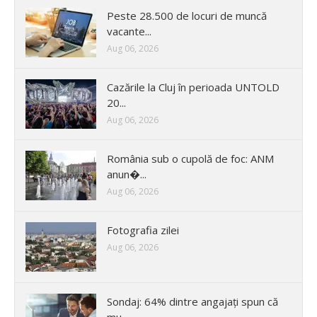
Peste 28.500 de locuri de muncă
vacante...
Aug 06, 2026
Cazările la Cluj în perioada UNTOLD
20...
Aug 06, 2026
România sub o cupolă de foc: ANM
anun�...
Aug 06, 2026
Fotografia zilei
Aug 06, 2026
Sondaj: 64% dintre angajați spun că
mu...