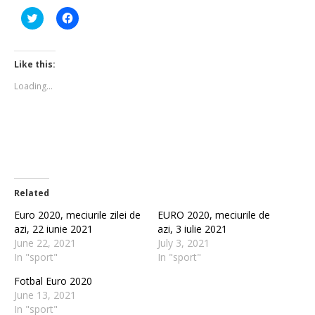
Click
Click
to
to
share
share
on
on
Twitter
Facebook
(Opens
(Opens
Like this:
in
in
new
new
Loading...
window)
window)
Related
Euro 2020, meciurile zilei de
EURO 2020, meciurile de
azi, 22 iunie 2021
azi, 3 iulie 2021
June 22, 2021
July 3, 2021
In "sport"
In "sport"
Fotbal Euro 2020
June 13, 2021
In "sport"