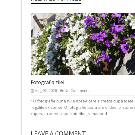
Fotografia zilei
Aug 07, 2026
No Comments
” O fotografie buna nu e aceea care e creata dupa toate
regulile existente. O fotografie buna are o idee, o istorie 
capteaza atentia spectatorilor, ramanand
LEAVE A COMMENT