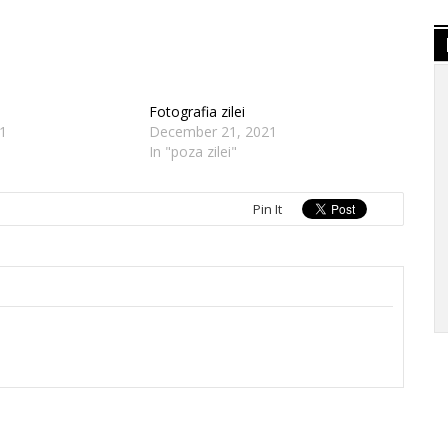
Fotografia zilei
1
December 21, 2021
In "poza zilei"
Pin It