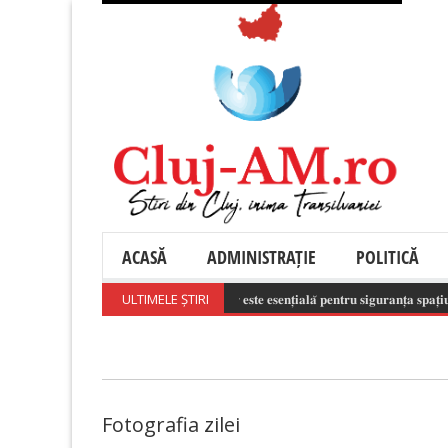
ACASĂ
ADMINISTRAȚIE
POLITICĂ
𝐔𝐭𝐢𝐥𝐢𝐳𝐚𝐫𝐞𝐚 𝐫𝐞𝐬𝐩𝐨𝐧𝐬𝐚𝐛𝐢𝐥𝐚̆ 𝐚 𝐝𝐫𝐨𝐧𝐞𝐥𝐨𝐫 𝐞𝐬𝐭𝐞 𝐞𝐬𝐞𝐧𝐭̦𝐢𝐚𝐥𝐚̆ 𝐩𝐞𝐧𝐭𝐫𝐮 𝐬𝐢𝐠𝐮𝐫𝐚𝐧𝐭̦𝐚 𝐬𝐩𝐚𝐭̦𝐢𝐮𝐥𝐮𝐢 
ULTIMELE ȘTIRI
Fotografia zilei