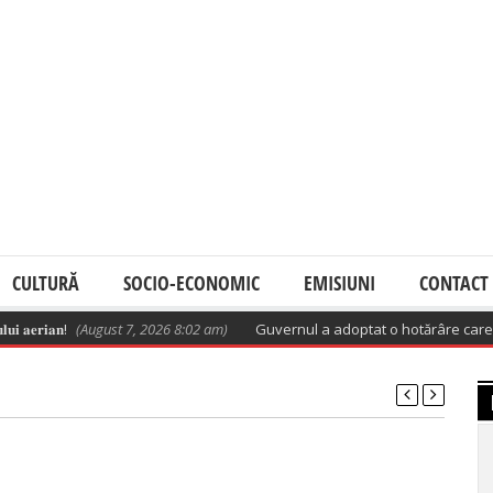
CULTURĂ
SOCIO-ECONOMIC
EMISIUNI
CONTACT
𝐚𝐞𝐫𝐢𝐚𝐧!
(August 7, 2026 8:02 am)
Guvernul a adoptat o hotărâre care apro