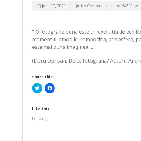
June 17, 2021
No Comments
646 Views
” O fotografie buna este un exercitiu de echili
momentul, emotiile, compozitia, atmosfera, pov
este mai buna imaginea…..”
(Doru Oprisan, De ce fotografia? Autori : Andre
Share this:
Click
Click
to
to
share
share
on
on
Twitter
Facebook
(Opens
(Opens
Like this:
in
in
new
new
Loading...
window)
window)