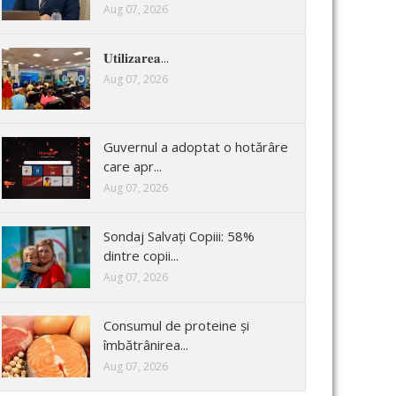
Aug 07, 2026
𝐔𝐭𝐢𝐥𝐢𝐳𝐚𝐫𝐞𝐚...
Aug 07, 2026
Guvernul a adoptat o hotărâre
care apr...
Aug 07, 2026
Sondaj Salvați Copiii: 58%
dintre copii...
Aug 07, 2026
Consumul de proteine și
îmbătrânirea...
Aug 07, 2026