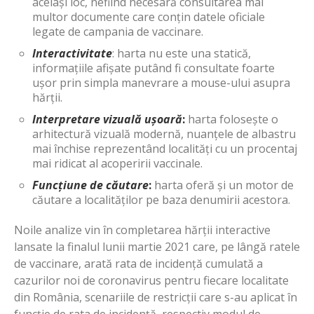
același loc, nefiind necesară consultarea mai
multor documente care conțin datele oficiale
legate de campania de vaccinare.
Interactivitate
: harta nu este una statică,
informațiile afișate putând fi consultate foarte
ușor prin simpla manevrare a mouse-ului asupra
hărții.
Interpretare vizuală ușoară
:
harta folosește o
arhitectură vizuală modernă, nuanțele de albastru
mai închise reprezentând localități cu un procentaj
mai ridicat al acoperirii vaccinale.
Funcțiune de căutare
:
harta oferă și un motor de
căutare a localităților pe baza denumirii acestora.
Noile analize vin în completarea hărții interactive
lansate la finalul lunii martie 2021 care, pe lângă ratele
de vaccinare, arată rata de incidență cumulată a
cazurilor noi de coronavirus pentru fiecare localitate
din România, scenariile de restricții care s-au aplicat în