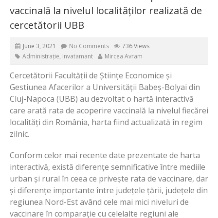
vaccinală la nivelul localităților realizată de
cercetătorii UBB
June 3, 2021
No Comments
736 Views
Administrație
,
Invatamant
Mircea Avram
Cercetătorii Facultății de Științe Economice și
Gestiunea Afacerilor a Universității Babeș-Bolyai din
Cluj-Napoca (UBB) au dezvoltat o hartă interactivă
care arată rata de acoperire vaccinală la nivelul fiecărei
localități din România, harta fiind actualizată în regim
zilnic.
Conform celor mai recente date prezentate de harta
interactivă, există diferențe semnificative între mediile
urban și rural în ceea ce privește rata de vaccinare, dar
și diferențe importante între județele țării, județele din
regiunea Nord-Est având cele mai mici niveluri de
vaccinare în comparație cu celelalte regiuni ale