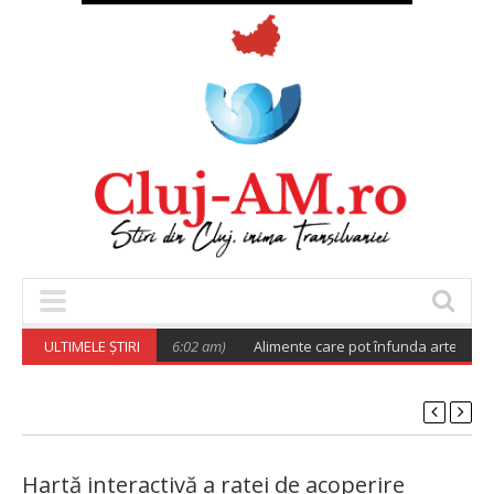
 viitor
ULTIMELE ȘTIRI
(August 5, 2026 6:02 am)
Alimente care pot înfunda arterele. Cu ce
Hartă interactivă a ratei de acoperire