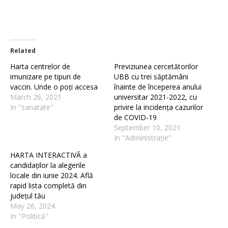
Related
Harta centrelor de
Previziunea cercetătorilor
imunizare pe tipuri de
UBB cu trei săptămâni
vaccin. Unde o poți accesa
înainte de începerea anului
March 26, 2021
universitar 2021-2022, cu
In "sanatate"
privire la incidența cazurilor
de COVID-19
September 10, 2021
In "Administrație"
HARTA INTERACTIVĂ a
candidaților la alegerile
locale din iunie 2024. Află
rapid lista completă din
județul tău
May 26, 2024
In "Politică"