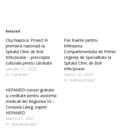
Related
Cluj-Napoca: Proiect în
Pas înainte pentru
premieră națională la
înființarea
Spitalul Clinic de Boli
Compartimentului de Primiri
Infecțioase – prescripție
Urgenţe de Specialitate la
culturală pentru sănătate
Spitalul Clinic de Boli
January 21, 2026
Infecţioase
In "sanatate"
March 26, 2024
In "Administrație"
HEPAMED-cursuri gratuite
și creditate pentru asistenții
medicali din Regiunea SV –
Cerasela Libeg, expert
HEPAMED
March 21, 2021
In "Administrație"