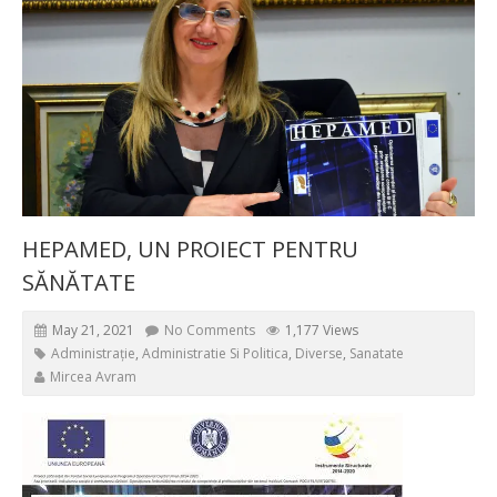
HEPAMED, UN PROIECT PENTRU
SĂNĂTATE
May 21, 2021
No Comments
1,177 Views
Administrație
,
Administratie Si Politica
,
Diverse
,
Sanatate
Mircea Avram