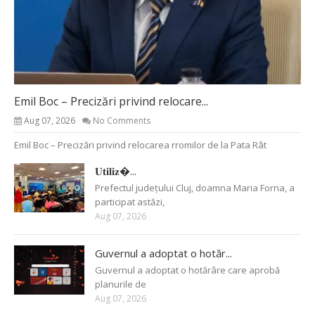
Emil Boc – Precizări privind relocare...
Aug 07, 2026
No Comments
Emil Boc – Precizări privind relocarea rromilor de la Pata Rât
𝐔𝐭𝐢𝐥𝐢𝐳�...
Prefectul județului Cluj, doamna Maria Forna, a
participat astăzi,
Aug 07, 2026
Guvernul a adoptat o hotăr...
Guvernul a adoptat o hotărâre care aprobă
planurile de
Aug 07, 2026