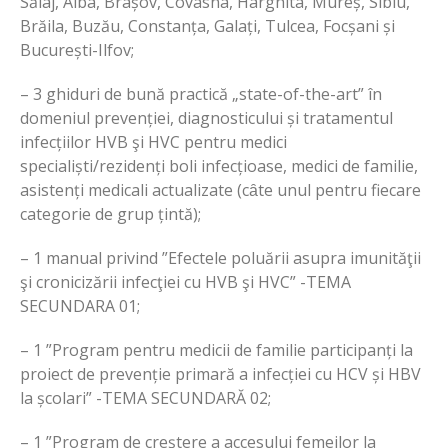
Sălaj, Alba, Brașov, Covasna, Harghita, Mureș, Sibiu,
Brăila, Buzău, Constanța, Galați, Tulcea, Focșani și
București-Ilfov;
– 3 ghiduri de bună practică „state-of-the-art” în
domeniul prevenției, diagnosticului și tratamentul
infecțiilor HVB şi HVC pentru medici
specialiști/rezidenți boli infecțioase, medici de familie,
asistenți medicali actualizate (cȃte unul pentru fiecare
categorie de grup țintă);
– 1 manual privind ”Efectele poluării asupra imunităţii
şi cronicizării infecţiei cu HVB şi HVC” -TEMA
SECUNDARA 01;
– 1 ”Program pentru medicii de familie participanți la
proiect de prevenție primară a infecției cu HCV și HBV
la școlari” -TEMA SECUNDARĂ 02;
– 1 ”Program de creștere a accesului femeilor la