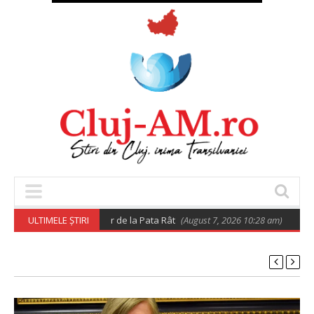
vind relocarea rromilor de la Pata Rât
ULTIMELE ȘTIRI
(August 7, 2026 10:28 am)
𝐔𝐭𝐢𝐥𝐢𝐳𝐚𝐫