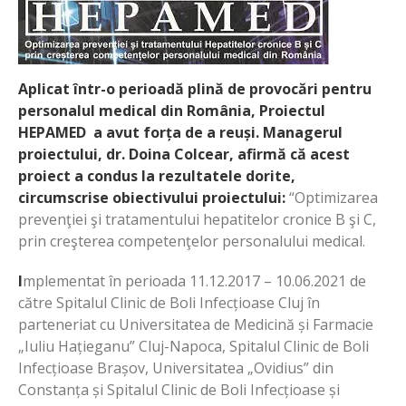
Aplicat într-o perioadă plină de provocări pentru
personalul medical din România, Proiectul
HEPAMED a avut forța de a reuși. Managerul
proiectului, dr. Doina Colcear, afirmă că acest
proiect a condus la rezultatele dorite,
circumscrise obiectivului proiectului:
“Optimizarea
prevenţiei şi tratamentului hepatitelor cronice B şi C,
prin creşterea competenţelor personalului medical.
I
mplementat în perioada 11.12.2017 – 10.06.2021 de
către Spitalul Clinic de Boli Infecțioase Cluj în
parteneriat cu Universitatea de Medicină și Farmacie
„Iuliu Hațieganu” Cluj-Napoca, Spitalul Clinic de Boli
Infecțioase Brașov, Universitatea „Ovidius” din
Constanța și Spitalul Clinic de Boli Infecțioase și