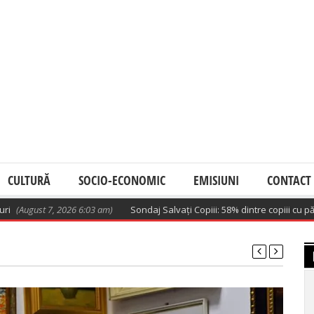
CULTURĂ
SOCIO-ECONOMIC
EMISIUNI
CONTACT
 7, 2026 6:03 am)
Sondaj Salvați Copiii: 58% dintre copiii cu părinți la m