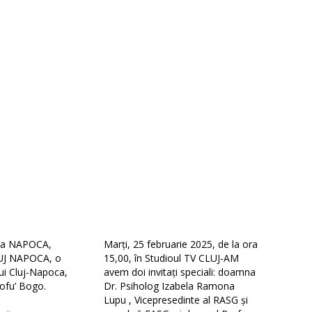
 la NAPOCA,
Marți, 25 februarie 2025, de la ora
UJ NAPOCA, o
15,00, în Studioul TV CLUJ-AM
lui Cluj-Napoca,
avem doi invitați speciali: doamna
ofu’ Bogo.
Dr. Psiholog Izabela Ramona
Lupu , Vicepresedinte al RASG și