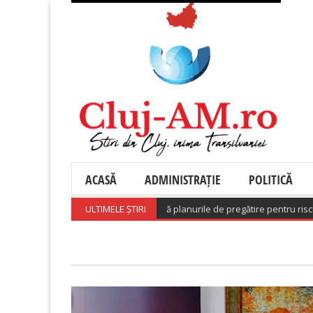
ACASĂ
ADMINISTRAȚIE
POLITICĂ
optat o hotărâre care aprobă planurile de pregătire pentru riscuri
ULTIMELE ȘTIRI
(August