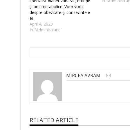
specialist diabet zaharat, nutriție
In "Administraț
și boli metabolice. Vom vorbi
despre obezitate și consecintele
ei.
April 4, 2023
In "Administrație"
MIRCEA AVRAM
RELATED ARTICLE