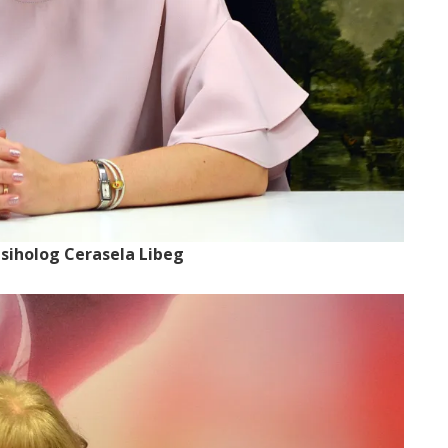
psiholog Cerasela Libeg