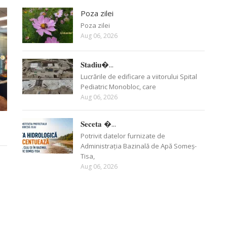
Poza zilei
Poza zilei
Aug 06, 2026
𝐒𝐭𝐚𝐝𝐢𝐮�...
Lucrările de edificare a viitorului Spital
Pediatric Monobloc, care
Aug 06, 2026
𝐒𝐞𝐜𝐞𝐭𝐚 �...
Potrivit datelor furnizate de
Administrația Bazinală de Apă Someș-
Tisa,
Aug 06, 2026