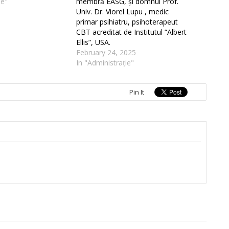
ie"
membră EASG, și domnul Prof.
Univ. Dr. Viorel Lupu , medic
primar psihiatru, psihoterapeut
CBT acreditat de Institutul “Albert
Ellis”, USA.
February 24, 2025
In "Administrație"
Pin It