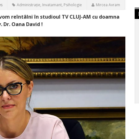
ws
Administrație
,
Invatamant
,
Psihologie
Mircea Avram
ne vom reîntâlni în studioul TV CLUJ-AM cu doamna
. Dr. Oana David !