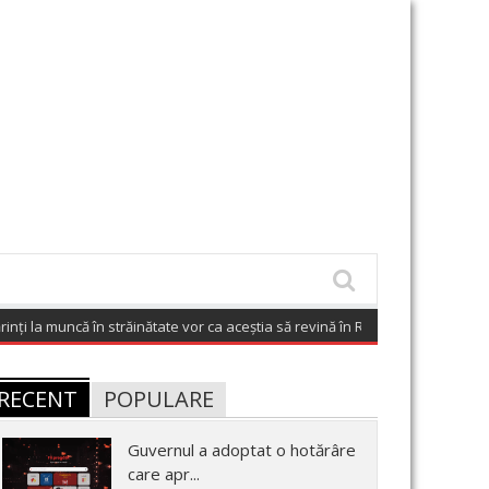
uncă în străinătate vor ca aceștia să revină în România
(August 7, 2026 6:02 a
RECENT
POPULARE
Guvernul a adoptat o hotărâre
care apr...