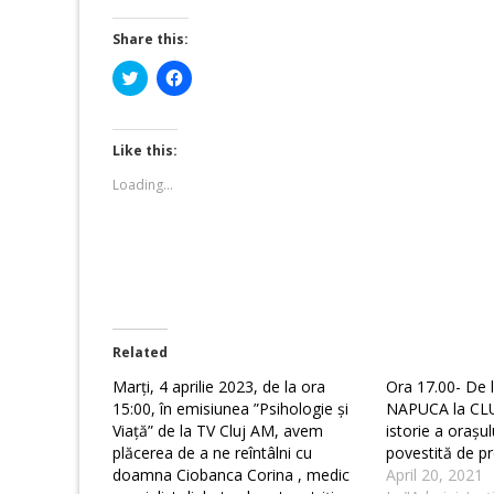
Share this:
Click
Click
to
to
share
share
on
on
Twitter
Facebook
(Opens
(Opens
Like this:
in
in
new
new
Loading...
window)
window)
Related
Marți, 4 aprilie 2023, de la ora
Ora 17.00- De
15:00, în emisiunea ”Psihologie și
NAPUCA la CL
Viață” de la TV Cluj AM, avem
istorie a orașu
plăcerea de a ne reîntâlni cu
povestită de pr
doamna Ciobanca Corina , medic
April 20, 2021