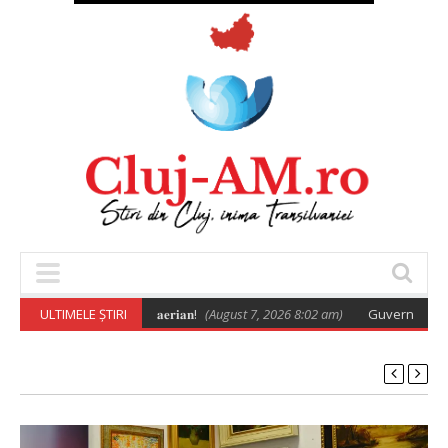
𝐫𝐮 𝐬𝐢𝐠𝐮𝐫𝐚𝐧𝐭̦𝐚 𝐬𝐩𝐚𝐭̦𝐢𝐮𝐥𝐮𝐢 𝐚𝐞𝐫𝐢𝐚𝐧!
ULTIMELE ȘTIRI
(August 7, 2026 8:02 am)
Guvernul a adoptat