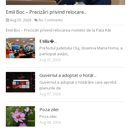
Emil Boc – Precizări privind relocare...
Aug 07, 2026
No Comments
Emil Boc – Precizări privind relocarea rromilor de la Pata Rât
𝐔𝐭𝐢𝐥𝐢𝐳�...
Prefectul județului Cluj, doamna Maria Forna, a
participat astăzi,
Aug 07, 2026
Guvernul a adoptat o hotăr...
Guvernul a adoptat o hotărâre care aprobă
planurile de
Aug 07, 2026
Poza zilei
Poza zilei
Aug 06, 2026