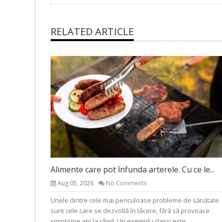
RELATED ARTICLE
Alimente care pot înfunda arterele. Cu ce le...
Aug 05, 2026
No Comments
Unele dintre cele mai periculoase probleme de sănătate
sunt cele care se dezvoltă în tăcere, fără să provoace
simptome ani la rând. Un exemplu clasic este