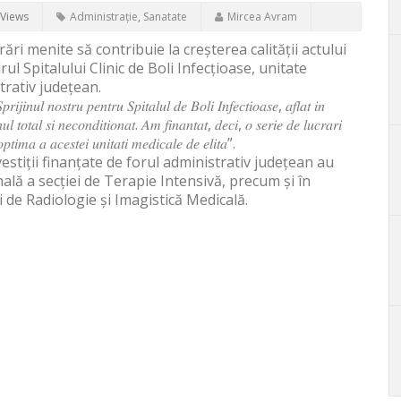
 Views
Administrație
,
Sanatate
Mircea Avram
rări menite să contribuie la creșterea calității actului
drul Spitalului Clinic de Boli Infecțioase, unitate
trativ județean.
𝑗𝑖𝑛𝑢𝑙 𝑛𝑜𝑠𝑡𝑟𝑢 𝑝𝑒𝑛𝑡𝑟𝑢 𝑆𝑝𝑖𝑡𝑎𝑙𝑢𝑙 𝑑𝑒 𝐵𝑜𝑙𝑖 𝐼𝑛𝑓𝑒𝑐𝑡𝑖𝑜𝑎𝑠𝑒, 𝑎𝑓𝑙𝑎𝑡 𝑖𝑛
𝑙 𝑡𝑜𝑡𝑎𝑙 𝑠𝑖 𝑛𝑒𝑐𝑜𝑛𝑑𝑖𝑡𝑖𝑜𝑛𝑎𝑡. 𝐴𝑚 𝑓𝑖𝑛𝑎𝑛𝑡𝑎𝑡, 𝑑𝑒𝑐𝑖, 𝑜 𝑠𝑒𝑟𝑖𝑒 𝑑𝑒 𝑙𝑢𝑐𝑟𝑎𝑟𝑖
𝑡𝑖𝑚𝑎 𝑎 𝑎𝑐𝑒𝑠𝑡𝑒𝑖 𝑢𝑛𝑖𝑡𝑎𝑡𝑖 𝑚𝑒𝑑𝑖𝑐𝑎𝑙𝑒 𝑑𝑒 𝑒𝑙𝑖𝑡𝑎”.
vestiții finanțate de forul administrativ județean au
ală a secției de Terapie Intensivă, precum și în
de Radiologie și Imagistică Medicală.