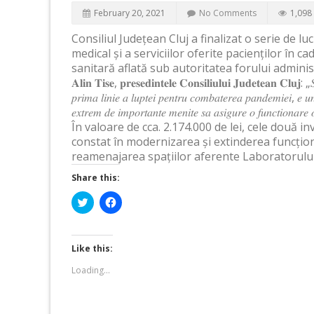
February 20, 2021
No Comments
1,098
Consiliul Județean Cluj a finalizat o serie de luc
medical și a serviciilor oferite pacienților în ca
sanitară aflată sub autoritatea forului adminis
𝐀𝐥𝐢𝐧 𝐓𝐢𝐬𝐞, 𝐩𝐫𝐞𝐬𝐞𝐝𝐢𝐧𝐭𝐞𝐥𝐞 𝐂𝐨𝐧𝐬𝐢𝐥𝐢𝐮𝐥𝐮𝐢 𝐉𝐮𝐝𝐞𝐭𝐞𝐚𝐧 𝐂𝐥𝐮𝐣: „𝑆𝑝𝑟
𝑝𝑟𝑖𝑚𝑎 𝑙𝑖𝑛𝑖𝑒 𝑎 𝑙𝑢𝑝𝑡𝑒𝑖 𝑝𝑒𝑛𝑡𝑟𝑢 𝑐𝑜𝑚𝑏𝑎𝑡𝑒𝑟𝑒𝑎 𝑝𝑎𝑛𝑑𝑒𝑚𝑖𝑒𝑖, 𝑒 𝑢𝑛𝑢
𝑒𝑥𝑡𝑟𝑒𝑚 𝑑𝑒 𝑖𝑚𝑝𝑜𝑟𝑡𝑎𝑛𝑡𝑒 𝑚𝑒𝑛𝑖𝑡𝑒 𝑠𝑎 𝑎𝑠𝑖𝑔𝑢𝑟𝑒 𝑜 𝑓𝑢𝑛𝑐𝑡𝑖𝑜𝑛𝑎𝑟𝑒 𝑜
În valoare de cca. 2.174.000 de lei, cele două in
constat în modernizarea și extinderea funcțion
reamenajarea spațiilor aferente Laboratorului 
Share this:
Click
Click
to
to
share
share
on
on
Twitter
Facebook
(Opens
(Opens
Like this:
in
in
new
new
Loading...
window)
window)