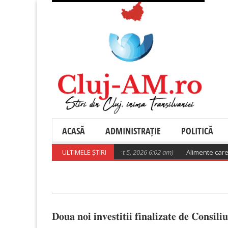
ACASĂ
ADMINISTRAȚIE
POLITICĂ
ătește suficient pentru viitor
ULTIMELE ȘTIRI
(August 5, 2026 6:02 am)
Alimente care pot 
𝐃𝐨𝐮𝐚 𝐧𝐨𝐢 𝐢𝐧𝐯𝐞𝐬𝐭𝐢𝐭𝐢𝐢 𝐟𝐢𝐧𝐚𝐥𝐢𝐳𝐚𝐭𝐞 𝐝𝐞 𝐂𝐨𝐧𝐬𝐢𝐥𝐢