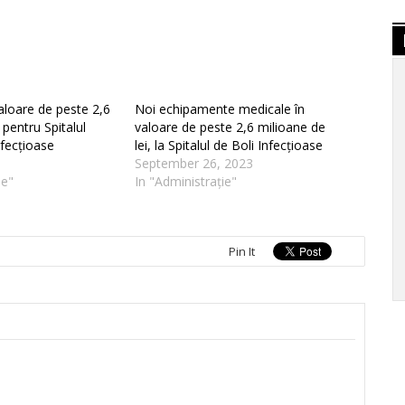
valoare de peste 2,6
Noi echipamente medicale în
 pentru Spitalul
valoare de peste 2,6 milioane de
nfecțioase
lei, la Spitalul de Boli Infecțioase
September 26, 2023
ie"
In "Administrație"
Pin It