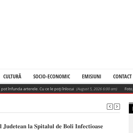
CULTURĂ
SOCIO-ECONOMIC
EMISIUNI
CONTACT
înfunda arterele. Cu ce le poţi înlocui
(August 5, 2026 6:00 am)
Fotografi
𝐥 𝐉𝐮𝐝𝐞𝐭𝐞𝐚𝐧 𝐥𝐚 𝐒𝐩𝐢𝐭𝐚𝐥𝐮𝐥 𝐝𝐞 𝐁𝐨𝐥𝐢 𝐈𝐧𝐟𝐞𝐜𝐭𝐢𝐨𝐚𝐬𝐞