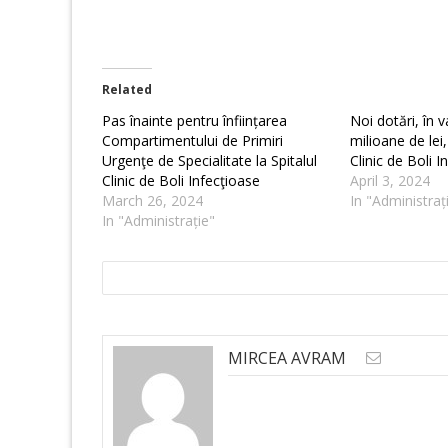
Related
Pas înainte pentru înființarea
Noi dotări, în 
Compartimentului de Primiri
milioane de lei,
Urgenţe de Specialitate la Spitalul
Clinic de Boli I
Clinic de Boli Infecţioase
April 3, 2024
March 26, 2024
In "Administraț
In "Administrație"
MIRCEA AVRAM