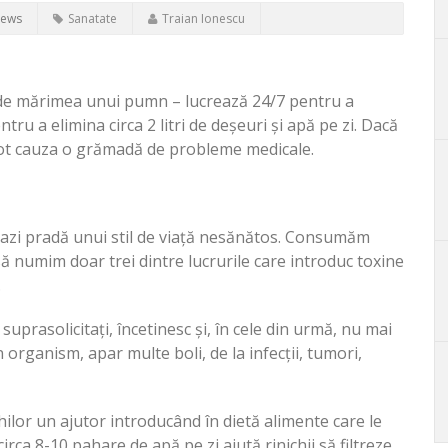
iews
Sanatate
Traian Ionescu
r de mărimea unui pumn – lucrează 24/7 pentru a
ru a elimina circa 2 litri de deșeuri și apă pe zi. Dacă
ot cauza o grămadă de probleme medicale.
cazi pradă unui stil de viață nesănătos. Consumăm
să numim doar trei dintre lucrurile care introduc toxine
.
 suprasolicitați, încetinesc și, în cele din urmă, nu mai
 organism, apar multe boli, de la infecții, tumori,
hilor un ajutor introducând în dietă alimente care le
ca 8-10 pahare de apă pe zi ajută rinichii să filtreze