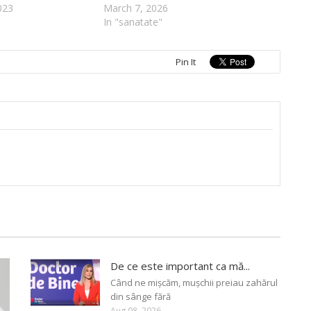
023
March 7, 2026
In "sanatate"
Pin It
De ce este important ca mă...
Când ne mișcăm, mușchii preiau zahărul
din sânge fără
Aug 08, 2026