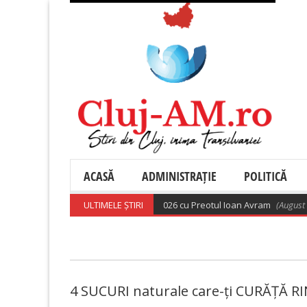
ACASĂ
ADMINISTRAȚIE
POLITICĂ
 religioasă ortodoxă din 9 august 2026 cu Preotul Ioan Avram
ULTIMELE ȘTIRI
(August 9, 20
4 SUCURI naturale care-ți CURĂȚĂ RIN