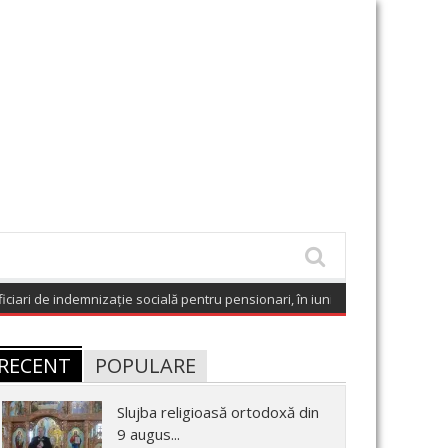
 de indemnizație socială pentru pensionari, în iunie 2026
(August 9, 2026 6
RECENT
POPULARE
Slujba religioasă ortodoxă din
9 augus...