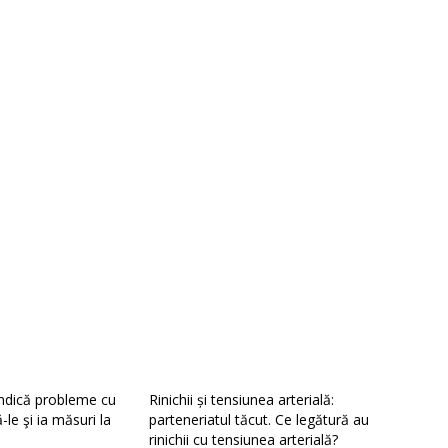
ndică probleme cu
Rinichii și tensiunea arterială:
ă-le şi ia măsuri la
parteneriatul tăcut. Ce legătură au
rinichii cu tensiunea arterială?