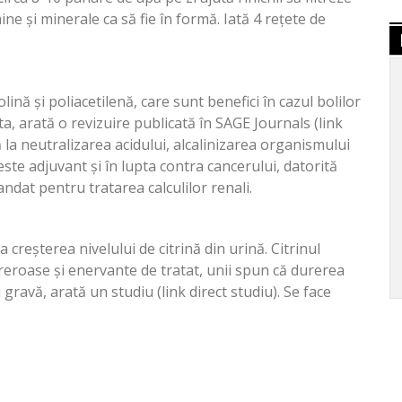
ine și minerale ca să fie în formă. Iată 4 rețete de
ină și poliacetilenă, care sunt benefici în cazul bolilor
a, arată o revizuire publicată în SAGE Journals (link
ă la neutralizarea acidului, alcalinizarea organismului
este adjuvant și în lupta contra cancerului, datorită
ndat pentru tratarea calculilor renali.
 creșterea nivelului de citrină din urină. Citrinul
dureroase și enervante de tratat, unii spun că durerea
gravă, arată un studiu (link direct studiu). Se face