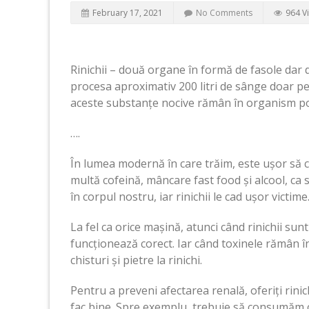
February 17, 2021
No Comments
964 V
Rinichii – două organe în formă de fasole da
procesa aproximativ 200 litri de sânge doar pent
aceste substanțe nocive rămân în organism p
….
În lumea modernă în care trăim, este ușor să 
multă cofeină, mâncare fast food și alcool, ca 
în corpul nostru, iar rinichii le cad ușor victime
La fel ca orice mașină, atunci când rinichii sunt
funcționează corect. Iar când toxinele rămân în
chisturi și pietre la rinichi.
Pentru a preveni afectarea renală, oferiți rinic
fac bine. Spre exemplu, trebuie să consumăm cir