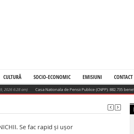
CULTURĂ
SOCIO-ECONOMIC
EMISIUNI
CONTACT
26 6:28 am)
Casa Nationala de Pensii Publice (CNPP): 882.735 beneficiari
ICHII. Se fac rapid și ușor