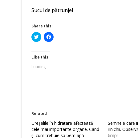
Sucul de pătrunjel
Share this:
Click
Click
to
to
share
share
on
on
Twitter
Facebook
(Opens
(Opens
Like this:
in
in
new
new
Loading...
window)
window)
Related
Greșelile în hidratare afectează
Semnele care i
cele mai importante organe. Când
rinichii. Observ
și cum trebuie să bem apă
timp!