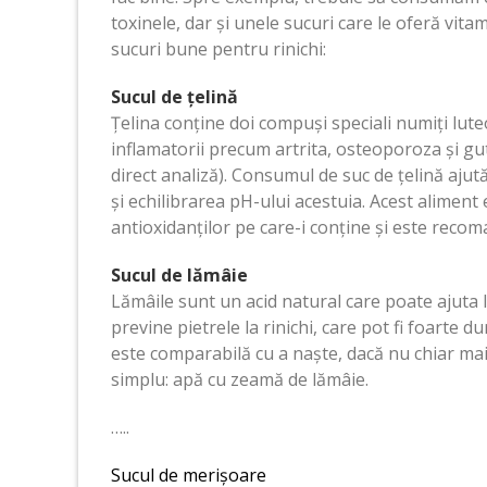
toxinele, dar și unele sucuri care le oferă vitam
sucuri bune pentru rinichi:
Sucul de țelină
Țelina conține doi compuși speciali numiți luteol
inflamatorii precum artrita, osteoporoza și gut
direct analiză). Consumul de suc de țelină ajut
și echilibrarea pH-ului acestuia. Acest aliment 
antioxidanților pe care-i conține și este recoma
Sucul de lămâie
Lămâile sunt un acid natural care poate ajuta la
previne pietrele la rinichi, care pot fi foarte 
este comparabilă cu a naște, dacă nu chiar mai 
simplu: apă cu zeamă de lămâie.
…..
Sucul de merișoare