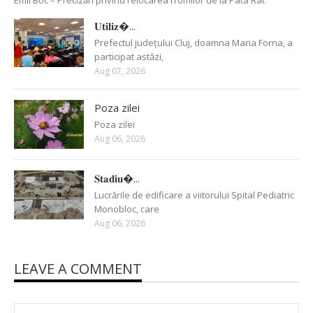
Emil Boc – Precizări privind relocarea rromilor de la Pata Rât
𝐔𝐭𝐢𝐥𝐢𝐳�...
Prefectul județului Cluj, doamna Maria Forna, a
participat astăzi,
Aug 07, 2026
Poza zilei
Poza zilei
Aug 06, 2026
𝐒𝐭𝐚𝐝𝐢𝐮�...
Lucrările de edificare a viitorului Spital Pediatric
Monobloc, care
Aug 06, 2026
LEAVE A COMMENT