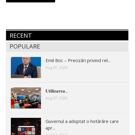
RECENT
POPULARE
Emil Boc – Precizări privind rel...
Aug 07, 2026
𝐔𝐭𝐢𝐥𝐢𝐳𝐚𝐫𝐞𝐚...
Aug 07, 2026
Guvernul a adoptat o hotărâre care
apr...