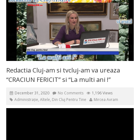
Redactia Cluj-am si tvcluj-am va ureaza
“CRACIUN FERICIT” si “La multi ani !”
December 31, 2020
No Comments
1,196 Views
Administrație
,
Altele
,
Din Cluj Pentru Tine
Mircea Avram