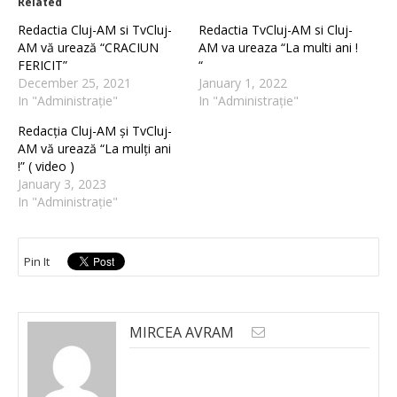
Related
Redactia Cluj-AM si TvCluj-
Redactia TvCluj-AM si Cluj-
AM vă urează “CRACIUN
AM va ureaza “La multi ani !
FERICIT”
“
December 25, 2021
January 1, 2022
In "Administrație"
In "Administrație"
Redacția Cluj-AM și TvCluj-
AM vă urează “La mulți ani
!” ( video )
January 3, 2023
In "Administrație"
Pin It
MIRCEA AVRAM