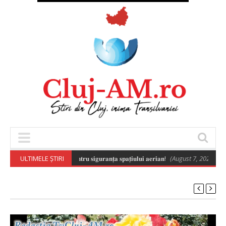
𝐨𝐧𝐞𝐥𝐨𝐫 𝐞𝐬𝐭𝐞 𝐞𝐬𝐞𝐧𝐭̦𝐢𝐚𝐥𝐚̆ 𝐩𝐞𝐧𝐭𝐫𝐮 𝐬𝐢𝐠𝐮𝐫𝐚𝐧𝐭̦𝐚 𝐬𝐩𝐚𝐭̦𝐢𝐮𝐥𝐮𝐢 𝐚𝐞𝐫𝐢𝐚𝐧!
ULTIMELE ȘTIRI
(August 7, 2026 8:02 a